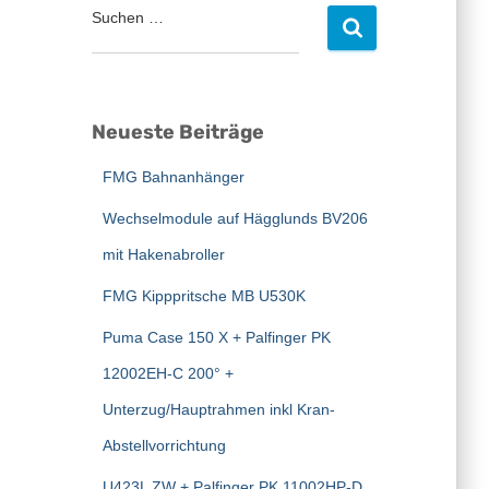
Suchen …
S
u
c
h
e
Neueste Beiträge
n
n
FMG Bahnanhänger
a
c
Wechselmodule auf Hägglunds BV206
h
:
mit Hakenabroller
FMG Kipppritsche MB U530K
Puma Case 150 X + Palfinger PK
12002EH-C 200° +
Unterzug/Hauptrahmen inkl Kran-
Abstellvorrichtung
U423L ZW + Palfinger PK 11002HP-D