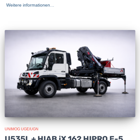
Weitere informationen…
UNIMOG UGE/UGN
U535L + HIAB iX.162 HIPRO E-5