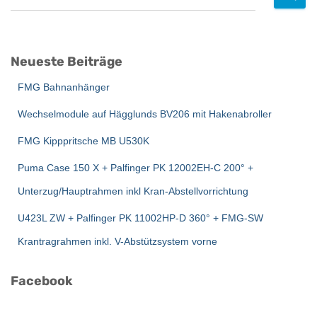
u
c
h
e
Neueste Beiträge
n
n
FMG Bahnanhänger
a
c
Wechselmodule auf Hägglunds BV206 mit Hakenabroller
h
:
FMG Kipppritsche MB U530K
Puma Case 150 X + Palfinger PK 12002EH-C 200° +
Unterzug/Hauptrahmen inkl Kran-Abstellvorrichtung
U423L ZW + Palfinger PK 11002HP-D 360° + FMG-SW
Krantragrahmen inkl. V-Abstützsystem vorne
Facebook