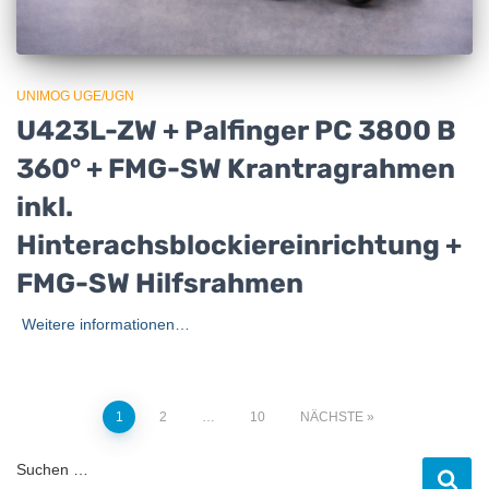
UNIMOG UGE/UGN
U423L-ZW + Palfinger PC 3800 B
360° + FMG-SW Krantragrahmen
inkl.
Hinterachsblockiereinrichtung +
FMG-SW Hilfsrahmen
Weitere informationen…
Seitennummerierung
1
2
…
10
NÄCHSTE
der
Suchen …
Beiträge
S