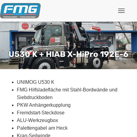
Navigati
U530 K + HIAB X-HiPro 192E-6
UNIMOG U530 K
FMG Hilfsladefläche mit Stahl-Bordwände und
Siebdruckboden
PKW Anhängerkupplung
Fremdstart-Steckdose
ALU-Werkzeugbox
Palettengabel am Heck
Kran-Seilwinde