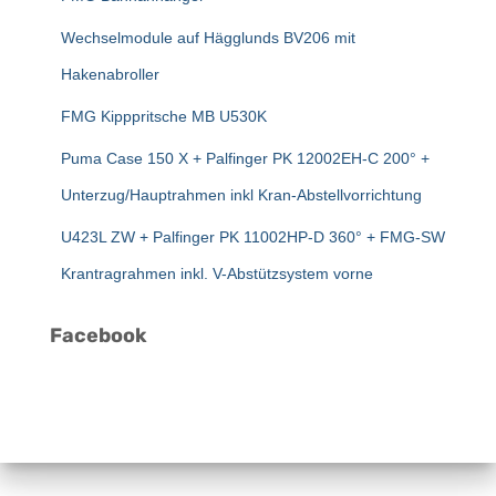
c
Wechselmodule auf Hägglunds BV206 mit
h
:
Hakenabroller
FMG Kipppritsche MB U530K
Puma Case 150 X + Palfinger PK 12002EH-C 200° +
Unterzug/Hauptrahmen inkl Kran-Abstellvorrichtung
U423L ZW + Palfinger PK 11002HP-D 360° + FMG-SW
Krantragrahmen inkl. V-Abstützsystem vorne
Facebook