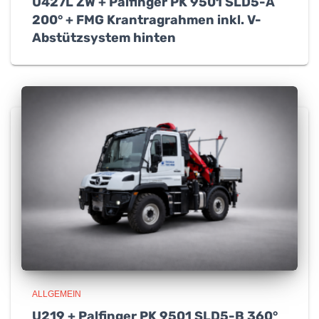
U427L ZW + Palfinger PK 9501 SLD5-A
200° + FMG Krantragrahmen inkl. V-
Abstützsystem hinten
ALLGEMEIN
U219 + Palfinger PK 9501 SLD5-B 360°