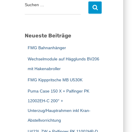
Suchen …
S
u
c
h
e
Neueste Beiträge
n
n
FMG Bahnanhänger
a
c
Wechselmodule auf Hägglunds BV206
h
:
mit Hakenabroller
FMG Kipppritsche MB U530K
Puma Case 150 X + Palfinger PK
12002EH-C 200° +
Unterzug/Hauptrahmen inkl Kran-
Abstellvorrichtung
U423L ZW + Palfinger PK 11002HP-D